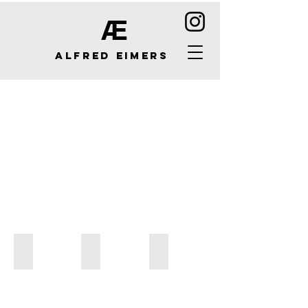
Æ
Alfred Eimers
Add a Title
Add a Title
Add a Title